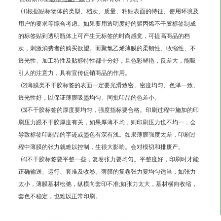
⑴根据贴标物体的类型、档次、质量、粘贴表面的特征、使用环境及
用户的要求等综合考虑。如果要用透明度好的聚丙烯不干胶标签制成
的标签贴到透明瓶体上可产生无标签的时尚感觉，可提高商品的档
次，刺激消费者的购买欲望。而聚氯乙烯薄膜的柔韧性、收缩性、不
透光性、加工特性及贴标特性都十分好，且色彩鲜艳，反差大，能吸
引人的注意力，具有宣传促销商品的作用。
⑵薄膜类不干胶标签的表面一定要光滑致密、密度均匀、色泽一致、
透光性好，以保证薄膜吸墨均匀、同批印品的色差小。
⑶不干胶标签的厚度要均匀，强度指标要合格。印刷过程中施加的印
刷压力跟不干胶厚度有关，如果厚薄不均，则印刷压力也不均一，会
导致标签印刷品的字迹或墨色有深有浅。如果薄膜强度太差，印刷过
程中薄膜的张力就难以控制，生很大影响。会对模切和排废产。
⑷不干胶标签要平整一些，复卷张力要均匀。平整度好，印刷时才能
正确输送、运行、套准及收卷。薄膜的复卷张力要均匀适当，如张力
太小，薄膜基材松弛，纵横向套印不准;如张力太大，基材横向收缩，
套色不稳定，也难以正常印刷。