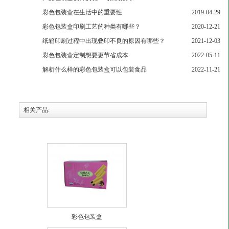
彩色包装盒在生活中的重要性
2019-04-29
彩色包装盒印刷工艺的种类有哪些？
2020-12-21
纸箱印刷过程中出现叠印不良的原因有哪些？
2021-12-03
​彩色包装盒定制想要更节省成本
2022-05-11
解析什么样的彩色包装盒可以包装食品
2022-11-21
相关产品:
彩色包装盒