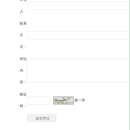
人:
联系
方
式：
评论
内
容：
验证
换一张
码：