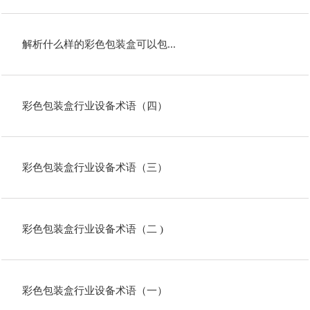
解析什么样的彩色包装盒可以包...
彩色包装盒行业设备术语（四）
彩色包装盒行业设备术语（三）
彩色包装盒行业设备术语（二 )
彩色包装盒行业设备术语（一）