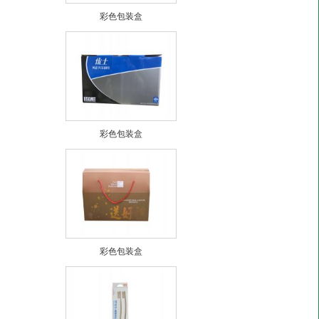
彩色包装盒
彩色包装盒
彩色包装盒