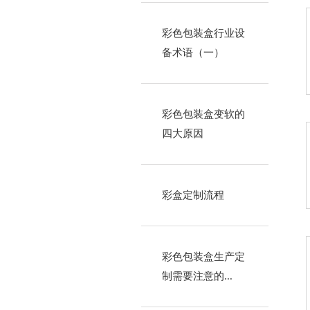
彩色包装盒行业设
备术语（一）
彩色包装盒变软的
四大原因
彩盒定制流程
彩色包装盒生产定
制需要注意的...