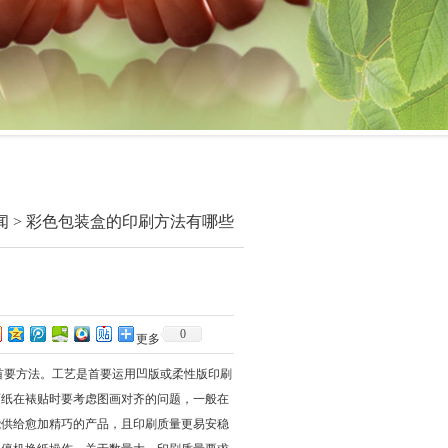
闻
> 彩色包装盒的印刷方法有哪些
0
更多
首要方法。工艺是首要运用凹版或柔性版印刷
面纸在裱贴时要考虑图画对齐的问题，一般在
能供给愈加精巧的产品，且印刷质量更易安稳