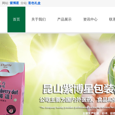
网站:
紫博星
分站:
彩色礼盒
首页
关于我们
产品展示
资讯中心
联