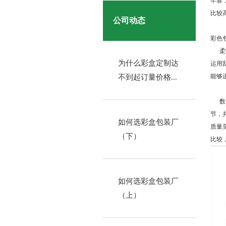
牢靠
比较
公司动态
彩色
柔性
为什么彩盒定制达
运用
能够
不到起订量价格...
数字
节，
如何选彩盒包装厂
质量
（下）
比较
如何选彩盒包装厂
（上）