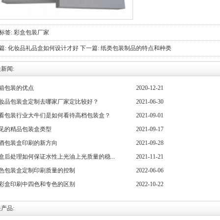
标签:
彩盒包装厂家
篇:
化妆品礼品盒如何设计才好
下一篇:
纸类包装制品的特点和种类
新闻:
箱包装的优点
2020-12-21
妆品包装盒定制去哪家厂家定比较好？
2021-06-30
看包装行业大牛们是如何看待高档包装盒？
2021-09-01
见的精品包装盒类型
2021-09-17
酒包装盒印刷的新方向
2021-09-28
盒后处理如何保证水性上光油上光质量的稳...
2021-11-21
彩色包装盒定制印刷质量的控制
2022-06-06
彩盒印刷中四色和专色的区别
2022-10-22
产品: