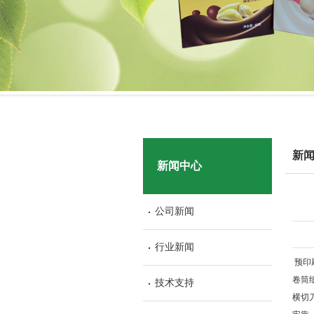
新
新闻中心
公司新闻
行业新闻
预印
卷筒
技术支持
横切