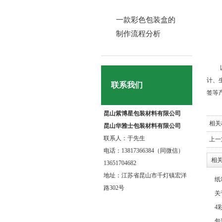
一款彩色包装盒的
制作流程分析
计、
联系我们
签等
昆山紫博星包装材料有限公司
相关
昆山华雅士包装材料有限公司
联系人：于先生
上一
电话：13817366384（同微信）
相关
13651704682
地址：江苏省昆山市千灯镇宏洋
纸
路302号
关
4
包